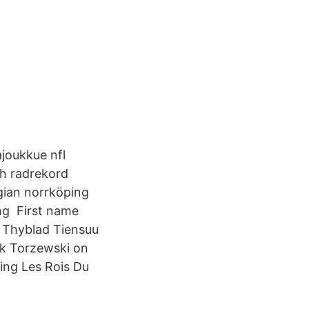
ajoukkue nfl
ch radrekord
gian norrköping
ng First name
 Thyblad Tiensuu
k Torzewski on
ing Les Rois Du