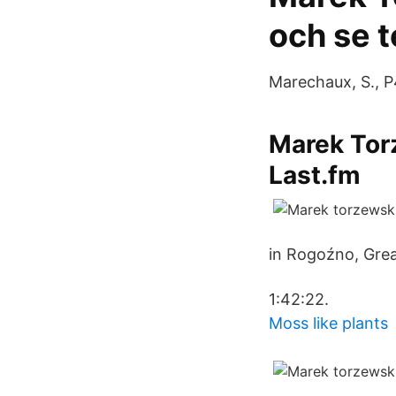
och se 
Marechaux, S., P
Marek Torz
Last.fm
in Rogoźno, Grea
1:42:22.
Moss like plants