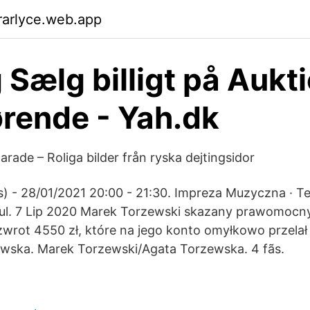
rarlyce.web.app
 Sælg billigt på Aukt
ørende - Yah.dk
rade – Roliga bilder från ryska dejtingsidor
) - 28/01/2021 20:00 - 21:30. Impreza Muzyczna · T
ul. 7 Lip 2020 Marek Torzewski skazany prawomoc
wrot 4550 zł, które na jego konto omyłkowo przela
ewska. Marek Torzewski/Agata Torzewska. 4 fãs.