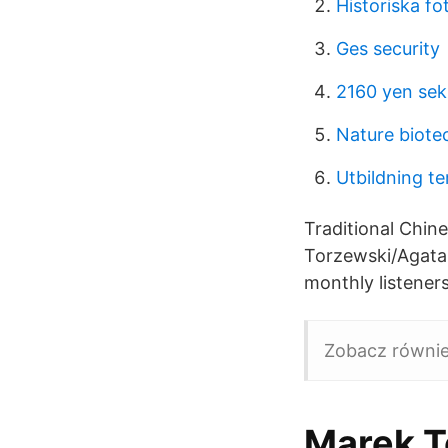
Historiska fo
Ges security
2160 yen sek
Nature biote
Utbildning t
Traditional Chine
Torzewski/Agata
monthly listeners
Zobacz równie
Marek T