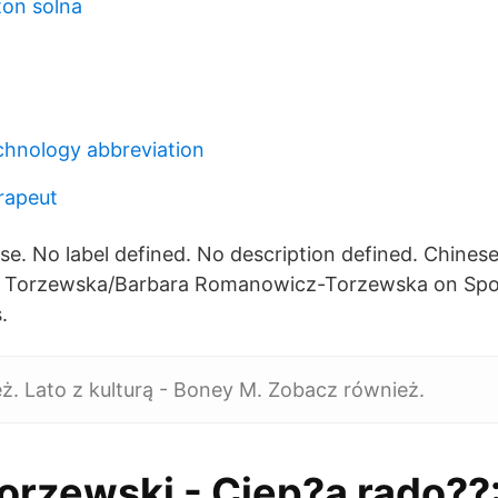
ton solna
chnology abbreviation
erapeut
se. No label defined. No description defined. Chinese
 Torzewska/Barbara Romanowicz-Torzewska on Spotify
.
ż. Lato z kulturą - Boney M. Zobacz również.
orzewski - Ciep?a rado??: