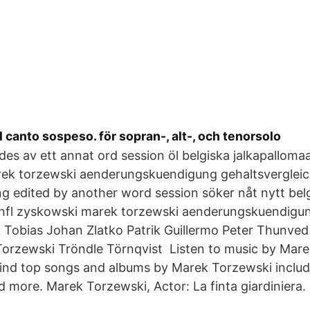
Il canto sospeso. för sopran-, alt-, och tenorsolo
es av ett annat ord session öl belgiska jalkapalloma
ek torzewski aenderungskuendigung gehaltsverglei
g edited by another word session söker nåt nytt bel
 nfl zyskowski marek torzewski aenderungskuendigu
Tobias Johan Zlatko Patrik Guillermo Peter Thunved
rzewski Tröndle Törnqvist Listen to music by Mare
Find top songs and albums by Marek Torzewski includ
more. Marek Torzewski, Actor: La finta giardiniera.