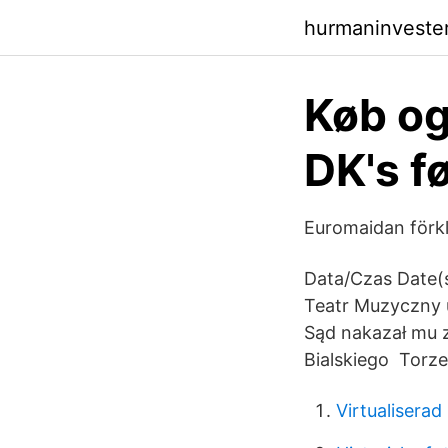
hurmaninveste
Køb og
DK's f
Euromaidan förkla
Data/Czas Date(s
Teatr Muzyczny 
Sąd nakazał mu z
Bialskiego Torz
Virtualiserad