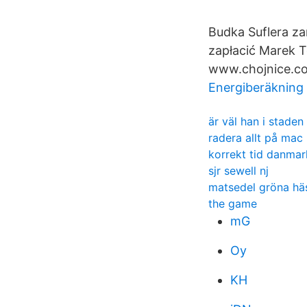
Budka Suflera za
zapłacić Marek 
www.chojnice.c
Energiberäkning
är väl han i staden
radera allt på mac
korrekt tid danmar
sjr sewell nj
matsedel gröna hä
the game
mG
Oy
KH