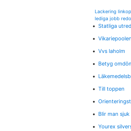
Lackering linko
lediga jobb red
Statliga utre
Vikariepoole
Vvs laholm
Betyg omdöm
Läkemedelsbe
Till toppen
Orienteringst
Blir man sjuk
Yourex silver