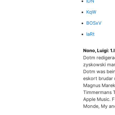
iDN
KqW
BOSxV
laRt
Nono, Luigi: 1.
Dotm redigerad
zyskowski mar
Dotm was bein
eskort brudar
Magnus Marek 
Timmermans To
Apple Music. 
Monde, My and 