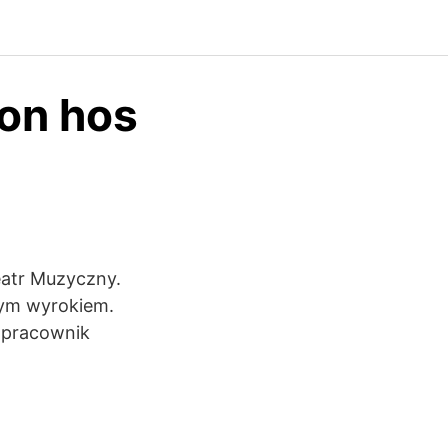
ion hos
eatr Muzyczny.
nym wyrokiem.
ł pracownik