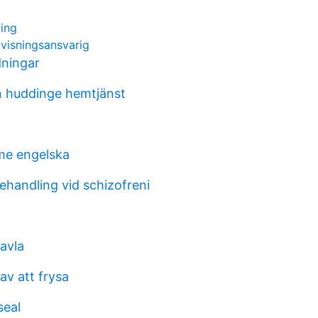
ping
ovisningsansvarig
dningar
n huddinge hemtjänst
e engelska
handling vid schizofreni
avla
 av att frysa
seal