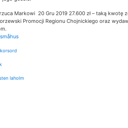
rzuca Markowi 20 Gru 2019 27.600 zł – taką kwotę 
Torzewski Promocji Regionu Chojnickiego oraz wydaw
om.
 småhus
 korsord
k
sten laholm