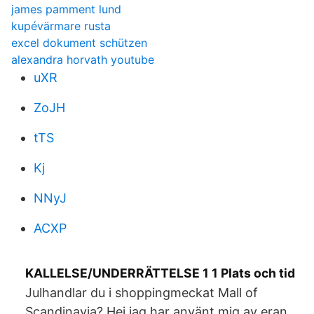
james pamment lund
kupévärmare rusta
excel dokument schützen
alexandra horvath youtube
uXR
ZoJH
tTS
Kj
NNyJ
ACXP
KALLELSE/UNDERRÄTTELSE 1 1 Plats och tid
Julhandlar du i shoppingmeckat Mall of
Scandinavia? Hej jag har använt mig av eran