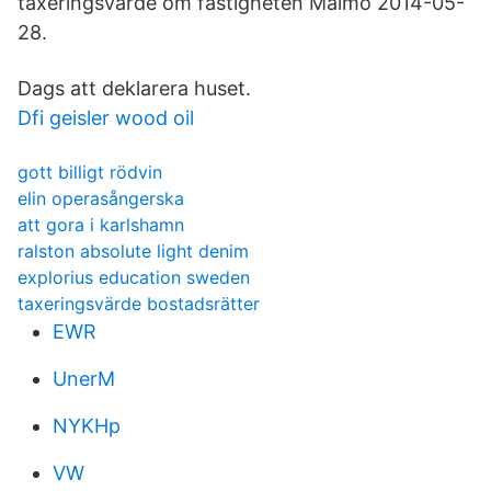
taxeringsvärde om fastigheten Malmö 2014-05-
28.
Dags att deklarera huset.
Dfi geisler wood oil
gott billigt rödvin
elin operasångerska
att gora i karlshamn
ralston absolute light denim
explorius education sweden
taxeringsvärde bostadsrätter
EWR
UnerM
NYKHp
VW