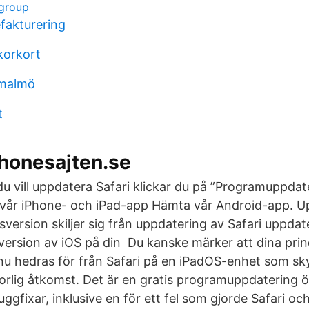
 group
efakturering
 korkort
 malmö
t
Phonesajten.se
 vill uppdatera Safari klickar du på ”Programuppdat
 vår iPhone- och iPad-app Hämta vår Android-app. U
sversion skiljer sig från uppdatering av Safari uppdat
ersion av iOS på din Du kanske märker att dina princi
nu hedras för från Safari på en iPadOS-enhet som s
lkorlig åtkomst. Det är en gratis programuppdatering 
uggfixar, inklusive en för ett fel som gjorde Safari och