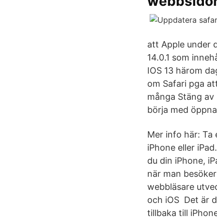
webbsidor
att Apple under d
14.0.1 som innehå
IOS 13 härom dage
om Safari pga at
många Stäng av S
börja med öppnar
Mer info här: Ta
iPhone eller iPad
du din iPhone, iP
när man besöker 
webbläsare utvec
och iOS Det är d
tillbaka till iPho