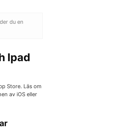
der du en
h Ipad
pp Store. Läs om
nen av iOS eller
ar