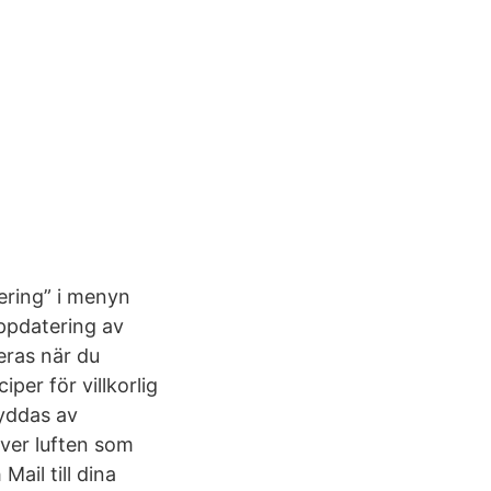
ering” i menyn
ppdatering av
eras när du
per för villkorlig
kyddas av
över luften som
 Mail till dina