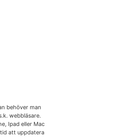
edan behöver man
s.k. webbläsare.
e, Ipad eller Mac
ltid att uppdatera