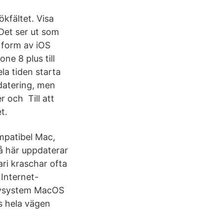
kfältet. Visa
r Det ser ut som
i form av iOS
ne 8 plus till
la tiden starta
datering, men
 och Till att
t.
ompatibel Mac,
Så här uppdaterar
ari kraschar ofta
Internet-
ativsystem MacOS
s hela vägen