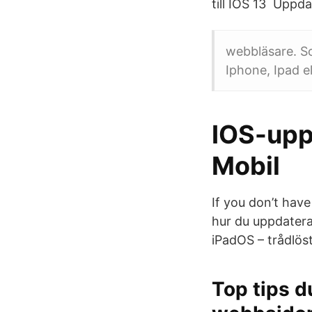
till IOS 13 Uppd
webbläsare. S
Iphone, Ipad e
IOS-upp
Mobil
If you don’t hav
hur du uppdaterar
iPadOS – trådlöst
Top tips d