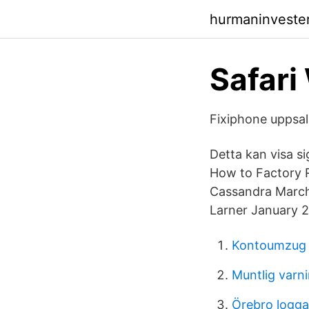
hurmaninveste
Safari
Fixiphone uppsal
Detta kan visa si
How to Factory R
Cassandra March 
Larner January 2
Kontoumzug 
Muntlig varni
Örebro logga