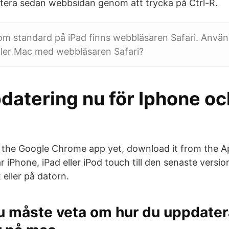
atera sedan webbsidan genom att trycka på Ctrl-R.
om standard på iPad finns webbläsaren Safari. Använ
ller Mac med webbläsaren Safari?
datering nu för Iphone oc
e the Google Chrome app yet, download it from the A
 iPhone, iPad eller iPod touch till den senaste versio
 eller på datorn.
u måste veta om hur du uppdater