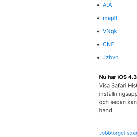
AtA
mepIt
VNqk
CNF
Jzbvn
Nu har iOS 4.3
Visa Safari His
inställningsapp
och sedan kan
hand.
Jobbtorget strä