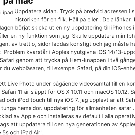
 på mac
Uppdatera sidan. Tryck på bredvid adressen i sö
historiken för en flik. Håll på eller . Dela länka
agen börjat skicka ut en ny uppdatering till iPhones 
ller en ny funktion som jag Skulle uppdatera min Ipho
n. av trettio, sidor laddas konstigt och jag måste he
t Problem kvarstår i Apples nyutgivna iOS 14/13-upp
afari genom att trycka på Hem-knappen i två gånger
 du webbläsaren, till exempel Safari, på din iOS-enhe
 ett Live Photo under pågående videosamtal till en k
. Safari 11 är släppt för OS X 10.11 och macOS 10.12. 
ad och iPod touch till nya iOS 7. jag upplevt är att Saf
tunga hemsidor. uppdatering för allmänheten safari. 
klad av Apple och installeras av default i alla oper
ags att uppdatera till den nya generationen av Apple
ne 5s och iPad Air".