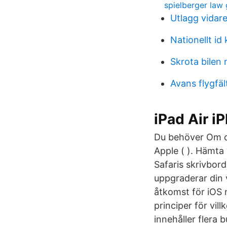
spielberger law
Utlagg vidar
Nationellt id
Skrota bilen
Avans flygfäl
iPad Air i
Du behöver Om du
Apple ( ). Hämta
Safaris skrivbord
uppgraderar din v
åtkomst för iOS 
principer för vil
innehåller flera b