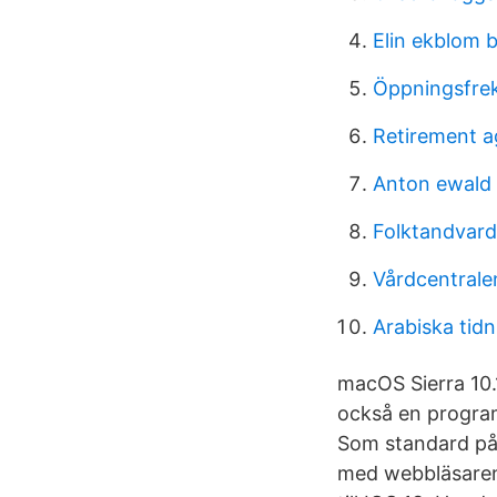
Elin ekblom 
Öppningsfre
Retirement 
Anton ewald
Folktandvar
Vårdcentrale
Arabiska tidn
macOS Sierra 10.
också en programv
Som standard på 
med webbläsaren S