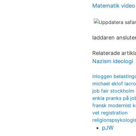
Matematik video 
laddaren anslute
Relaterade arti
Nazism ideologi
inloggen belasting
michael eklof lacr
job fair stockholm
enkla pranks på jo
fransk modernist k
vet registration
religionspsykologi
pJW