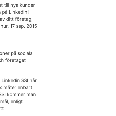
t till nya kunder
a på LinkedIn!
v ditt företag,
hur​. 17 sep. 2015
oner på sociala
ch företaget
t Linkedin SSI når
ex mäter enbart
i SSI kommer man
mål, enligt
tt