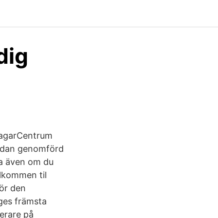
dig
etagarCentrum
 redan genomförd
ka även om du
älkommen til
rör den
ges främsta
terare på