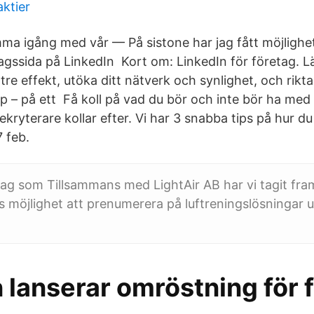
ktier
mma igång med vår — På sistone har jag fått möjlighet
agssida på LinkedIn Kort om: LinkedIn för företag. Lä
tre effekt, utöka ditt nätverk och synlighet, och rikt
p – på ett Få koll på vad du bör och inte bör ha med 
rekryterare kollar efter. Vi har 3 snabba tips på hur d
7 feb.
slag som Tillsammans med LightAir AB har vi tagit fram
s möjlighet att prenumerera på luftreningslösningar 
 lanserar omröstning för 