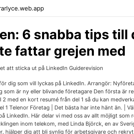
rarlyce.web.app
n: 6 snabba tips till 
te fattar grejen med
et att sticka ut på LinkedIn Guiderevision
för dig som vill lyckas på LinkedIn. Arrangör: Nyför
ig som är ny eller blivande företagare Den första är
el 2 med en kort resumé från del 1 så du kan medver
del 1 Telenor Företag | Det bästa har inte hänt än. | V
å LinkedIn. Här delar vi med oss av allt möjligt som 
lingen inom telekom, med Linda Björck, en av Sveri
, hjälper dig att bli synlig för arbetsgivare och rekry