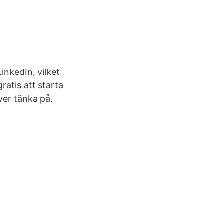
nkedIn, vilket
ratis att starta
er tänka på.