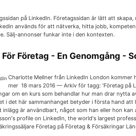
agssidan på LinkedIn. Företagssidan är lätt att skapa, 
inkedin används för att nätverka, hitta jobb, kompete
e. Sälj-annonser funkar inte i den kontexten.
n För Företag - En Genomgång - S
Charlotte Mellner från LinkedIn London kommer hit
mer 18 mars 2016 — Arkiv för tagg: 'Företag på Li
gar om en kurs som behandlar hur man drar nytta a
itet i det här sammanhanget betyder i första hand att
ett inlägg är användbart, något som han eller hon kan 
on's profile on LinkedIn, the world's largest profess
kringssäljare Företag på Företag & Försäkringar Län