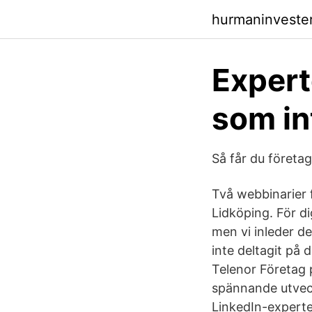
hurmaninveste
Experte
som in
Så får du företag
Två webbinarier 
Lidköping. För d
men vi inleder d
inte deltagit på 
Telenor Företag p
spännande utveck
LinkedIn-experter