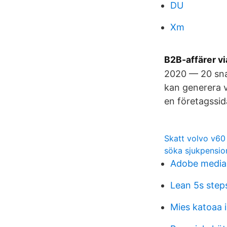
DU
Xm
B2B-affärer via
2020 — 20 sna
kan generera v
en företagssi
Skatt volvo v60
söka sjukpensio
Adobe media
Lean 5s step
Mies katoaa 