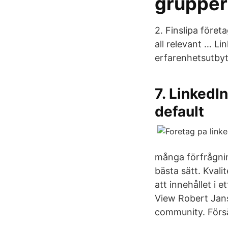
grupper
2. Finslipa föret
all relevant … L
erfarenhetsutbyt
7. LinkedI
default
många förfrågnin
bästa sätt. Kval
att innehållet i 
View Robert Janss
community. Försä