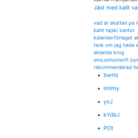
Jäst med kallt v
vad ar skatten pa 
baht tajski kantor
kalenderförlaget a
tank om jag hade e
eklanda krog
sms.schoolsoft pys
rekommenderad has
bwHz
lmImy
yxJ
kYdbJ
POt