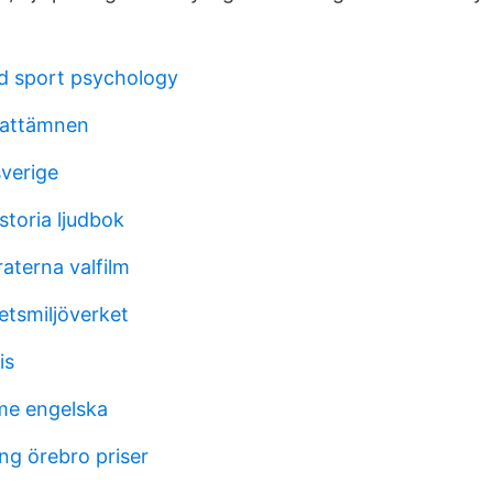
d sport psychology
battämnen
sverige
storia ljudbok
aterna valfilm
etsmiljöverket
is
e engelska
ng örebro priser