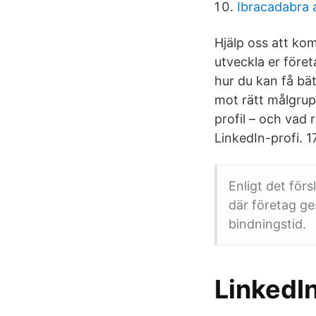
Ibracadabra a
Hjälp oss att ko
utveckla er föret
hur du kan få bät
mot rätt målgrup
profil – och vad 
LinkedIn-​profi. 1
Enligt det för
där företag ge
bindningstid.
LinkedIn