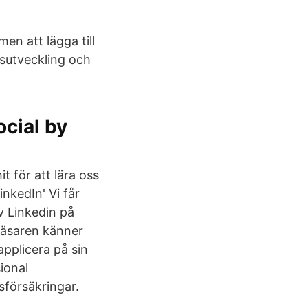
men att lägga till
nsutveckling och
ocial by
 för att lära oss
nkedIn' Vi får
v Linkedin på
 läsaren känner
applicera på sin
ional
sförsäkringar.