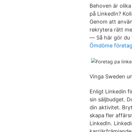
Behoven är olika 
på LinkedIn? Koll
Genom att använd
rekrytera rätt me
— Så här gör du 
Ömdöme företa
Vinga Sweden und
Enligt Linkedin f
sin säljbudget. D
din aktivitet. B
skapa fler affärs
LinkedIn. Linkedi
karriärfrämjande