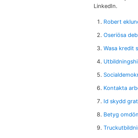
LinkedIn.
Robert eklun
Oseriösa de
Wasa kredit 
Utbildningshi
Socialdemokr
Kontakta arb
Id skydd grat
Betyg omdöm
Truckutbildni