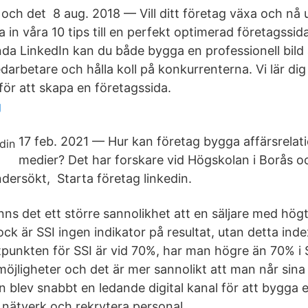
och det 8 aug. 2018 — Vill ditt företag växa och nå u
a in våra 10 tips till en perfekt optimerad företagssid
a LinkedIn kan du både bygga en professionell bild a
darbetare och hålla koll på konkurrenterna. Vi lär dig 
för att skapa en företagssida.
g
17 feb. 2021 — Hur kan företag bygga affärsrelati
medier? Det har forskare vid Högskolan i Borås o
ersökt, Starta företag linkedin.
inns det ett större sannolikhet att en säljare med hög
ock är SSI ingen indikator på resultat, utan detta ind
rytpunkten för SSI är vid 70%, har man högre än 70% 
möjligheter och det är mer sannolikt att man når sina 
n blev snabbt en ledande digital kanal för att bygga e
 nätverk och rekrytera personal.