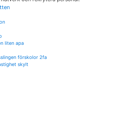
atten
lon
b
n liten apa
slingen förskolor 2fa
tighet skylt