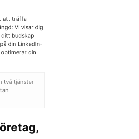
 att träffa
ngd: Vi visar dig
a ditt budskap
på din LinkedIn-
u optimerar din
 två tjänster
utan
företag,