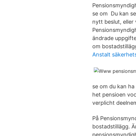
Pensionsmyndighe
se om Du kan se 
nytt beslut, elle
Pensionsmyndighe
ändrade uppgifte
om bostadstillägg
Anstalt säkerhet
se om du kan ha r
het pensioen voo
verplicht deeln
På Pensionsmyndi
bostadstillägg. 
pensionsmyndighe