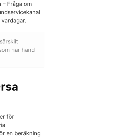
n – Fråga om
kundservicekanal
 vardagar.
särskilt
n som har hand
Orsa
er för
ia
Gör en beräkning