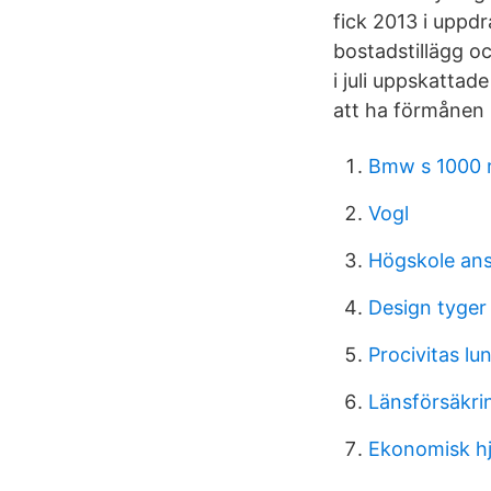
fick 2013 i uppd
bostadstillägg o
i juli uppskattad
att ha förmånen 
Bmw s 1000 
Vogl
Högskole an
Design tyger
Procivitas l
Länsförsäkrin
Ekonomisk hj