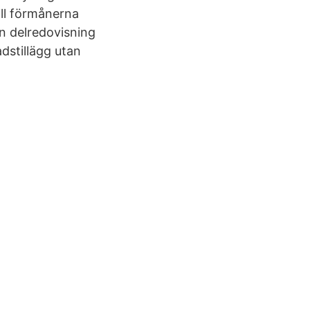
ill förmånerna
n delredovisning
adstillägg utan