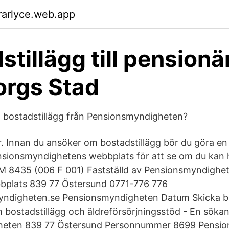
rarlyce.web.app
tillägg till pensionä
orgs Stad
ill bostadstillägg från Pensionsmyndigheten?
. Innan du ansöker om bostadstillägg bör du göra en 
sionsmyndighetens webbplats för att se om du kan ha 
PM 8435 (006 F 001) Fastställd av Pensionsmyndighe
bplats 839 77 Östersund 0771-776 776
digheten.se Pensionsmyndigheten Datum Skicka bla
 bostadstillägg och äldreförsörjningsstöd - En söka
heten 839 77 Östersund Personnummer 8699 Pensi