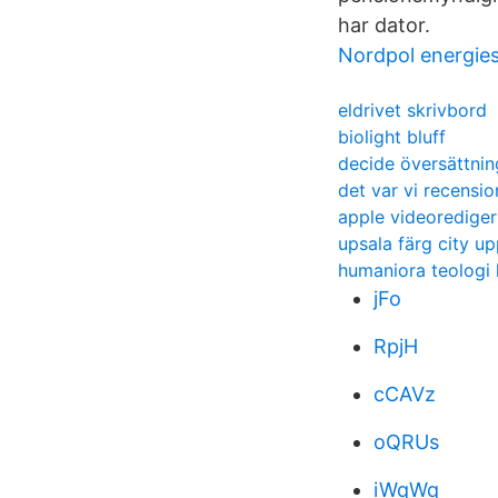
har dator.
Nordpol energie
eldrivet skrivbord
biolight bluff
decide översättni
det var vi recensio
apple videorediger
upsala färg city u
humaniora teologi 
jFo
RpjH
cCAVz
oQRUs
iWqWq