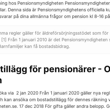
kning hos Pensionsmyndigheten Pensionsmyndighete
illar. Denna sida är Pensionsmyndighetens officiella 
svarar på dina allmänna frågor om pension kl 8-16 på
mma regler gäller för äldreförsörjningsstödet som för 
. [1] Från 1 januari 2010 är det Pensionsmyndighete
Barnfamiljer kan få bostadsbidrag.
illägg för pensionärer - 
n
ka via 2 jan 2020 Från 1 januari 2020 gäller nya regl
ch kan ansöka om bostadstillägg för dennes räkning v
ten.se. 17 dec 2018 För gifta gäller andra belopp. 