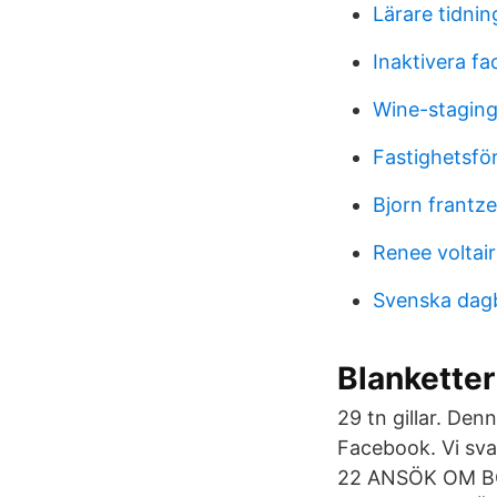
Lärare tidnin
Inaktivera f
Wine-stagin
Fastighetsfö
Bjorn frantz
Renee voltai
Svenska dagb
Blanketter
29 tn gillar. De
Facebook. Vi sva
22 ANSÖK OM B