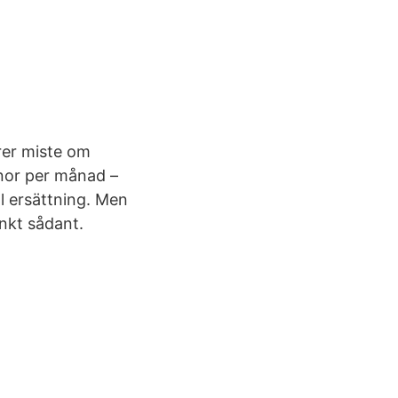
rer miste om
onor per månad –
ill ersättning. Men
nkt sådant.