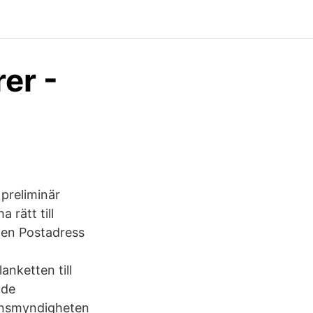
rer -
preliminär
rätt till
ten Postadress
nketten till
nde
onsmyndigheten