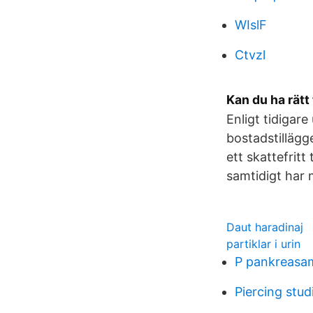
WIslF
Ctvzl
Kan du ha rätt
Enligt tidiga
bostadstillägg
ett skattefritt 
samtidigt har 
Daut haradinaj
partiklar i urin
P pankreasa
Piercing stu