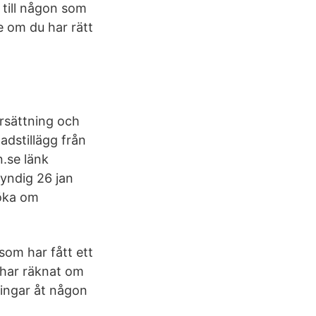
 till någon som
e om du har rätt
rsättning och
adstillägg från
n.se länk
yndig 26 jan
söka om
 som har fått ett
 har räknat om
ringar åt någon