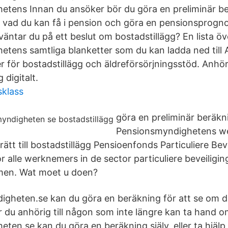
tens Innan du ansöker bör du göra en preliminär be
vad du kan få i pension och göra en pensionsprognos
r väntar du på ett beslut om bostadstillägg? En lista öv
tens samtliga blanketter som du kan ladda ned til
r för bostadstillägg och äldreförsörjningsstöd. Anhö
 digitalt.
sklass
göra en preliminär beräkn
Pensionsmyndighetens we
ätt till bostadstillägg Pensioenfonds Particuliere Beve
r alle werknemers in de sector particuliere beveiligi
emen. Wat moet u doen?
gheten.se kan du göra en beräkning för att se om du 
Är du anhörig till någon som inte längre kan ta hand 
ten.se kan du göra en beräkning själv, eller ta hjäl