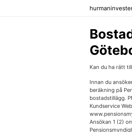
hurmaninveste
Bostads
Göteb
Kan du ha rätt t
Innan du ansöker
beräkning på Pen
bostadstillägg. 
Kundservice Web
www.pensionsmyn
Ansökan 1 (2) om
Pensionsmyndig