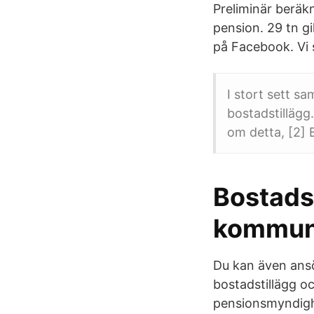
Preliminär berä
pension. 29 tn g
på Facebook. Vi 
I stort sett sa
bostadstillägg
om detta, [2] 
Bostadst
kommu
Du kan även ansö
bostadstillägg o
pensionsmyndighe