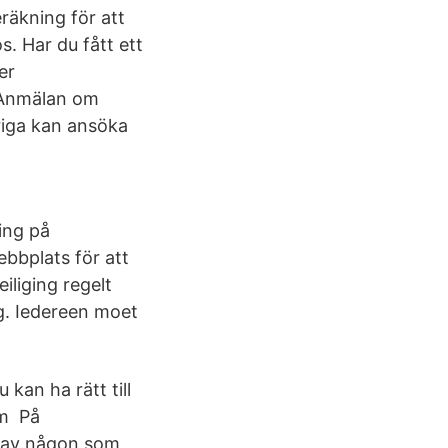
räkning för att
. Har du fått ett
er
l Anmälan om
riga kan ansöka
ing på
bbplats för att
iliging regelt
ng. Iedereen moet
kan ha rätt till
om På
p av någon som