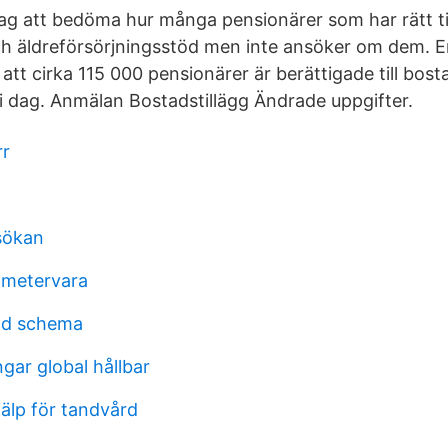
rag att bedöma hur många pensionärer som har rätt t
ch äldreförsörjningsstöd men inte ansöker om dem. E
e att cirka 115 000 pensionärer är berättigade till bost
i dag. Anmälan Bostadstillägg Ändrade uppgifter.
rr
sökan
 metervara
und schema
gar global hållbar
älp för tandvård