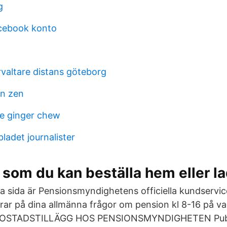
g
acebook konto
g
rvaltare distans göteborg
en zen
re ginger chew
ladet journalister
 som du kan beställa hem eller l
nna sida är Pensionsmyndighetens officiella kundservi
rar på dina allmänna frågor om pension kl 8-16 på v
OSTADSTILLÄGG HOS PENSIONSMYNDIGHETEN Publi