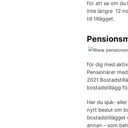
för att se om du 
inte längre 12 n
till tillägget.
Pensionsm
för dig med akti
Pensionärer med 
2021 Bostadstillä
bostadstillägg f
Har du sjuk- elle
nytt beslut om b
bostadstillägget
annan – som beh