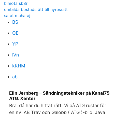
bimota sb8r
ombilda bostadsrätt till hyresrätt
sarat maharaj
BS
QE
YP
lVn
kKHM
ab
Elin Jernberg – Sändningstekniker på Kanal75
ATG. Xenter
Bra, då har du hittat rätt. Vi på ATG rustar för
en ny AB Trav och Galopp ( ATG )-bild. Java