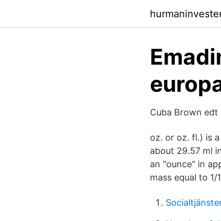
hurmaninveste
Emadin
europ
Cuba Brown edt 3
oz. or oz. fl.) is
about 29.57 ml i
an "ounce" in app
mass equal to 1/1
Socialtjänst