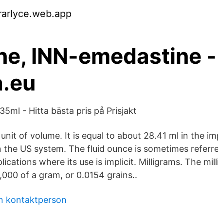
rarlyce.web.app
e, INN-emedastine -
a.eu
5ml - Hitta bästa pris på Prisjakt
 a unit of volume. It is equal to about 28.41 ml in the i
n the US system. The fluid ounce is sometimes referre
lications where its use is implicit. Milligrams. The mil
,000 of a gram, or 0.0154 grains..
en kontaktperson