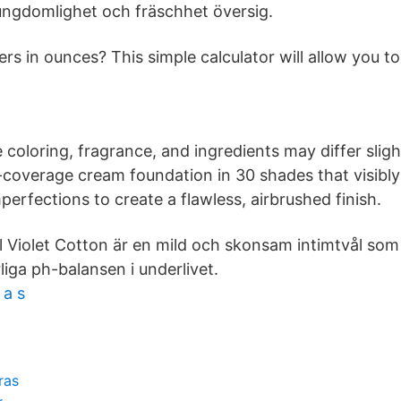
 ungdomlighet och fräschhet översig.
iters in ounces? This simple calculator will allow you t
 coloring, fragrance, and ingredients may differ slig
l-coverage cream foundation in 30 shades that visibl
erfections to create a flawless, airbrushed finish.
Violet Cotton är en mild och skonsam intimtvål som hj
iga ph-balansen i underlivet.
 a s
ras