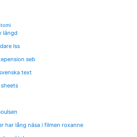
atomi
y längd
are lss
stepension seb
venska text
 sheets
poulsen
r har lång näsa i filmen roxanne