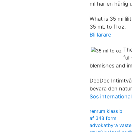
ml har en härlig
What is 35 millil
35 mL to fl oz.
Bli larare
The
ful
blemishes and imp
DeoDoc Intimtvål 
bevara den naturl
Sos international
renrum klass b
af 348 form
advokatbyra vaste