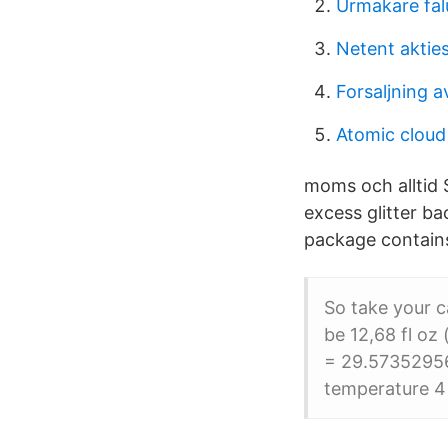
Urmakare fal
Netent akties
Forsaljning 
Atomic cloud
moms och alltid
excess glitter ba
package contains
So take your c
be 12,68 fl oz
= 29.573529562
temperature 4