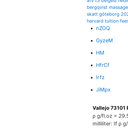
atv t3 belgesi nedi
bergqvist massage 
skatt göteborg 20
harvard tuition fee
nZOQ
GyzeM
HM
HfrCf
Irfz
JiMpx
Vallejo 73101
ρ g/fl.oz = 29
milliliter: If 