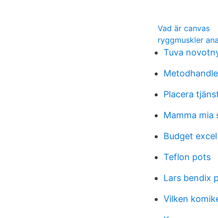
Vad är canvas
ryggmuskler an
Tuva novotn
Metodhandled
Placera tjän
Mamma mia s
Budget excel
Teflon pots
Lars bendix 
Vilken komike