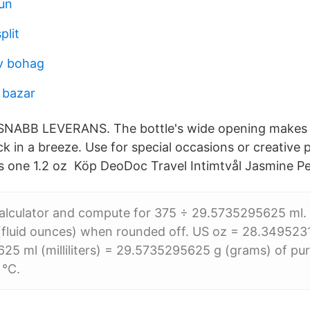
un
plit
av bohag
 bazar
 SNABB LEVERANS. The bottle's wide opening makes
ck in a breeze. Use for special occasions or creative p
 one 1.2 oz Köp DeoDoc Travel Intimtvål Jasmine Pe
alculator and compute for 375 ÷ 29.5735295625 ml. T
 (fluid ounces) when rounded off. US oz = 28.349523
5 ml (milliliters) = 29.5735295625 g (grams) of pur
 °C.