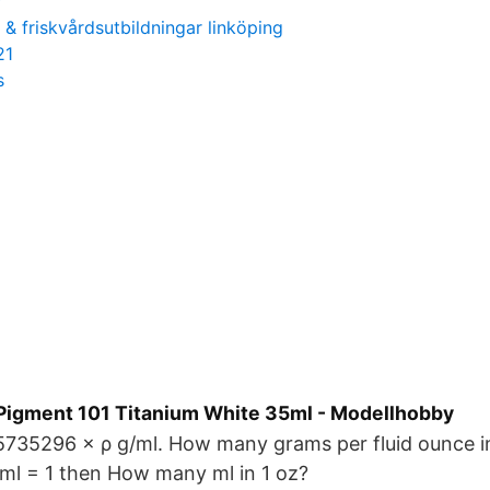
r
& friskvårdsutbildningar linköping
21
s
 Pigment 101 Titanium White 35ml - Modellhobby
.5735296 × ρ g/ml. How many grams per fluid ounce i
ρ g/ml = 1 then How many ml in 1 oz?