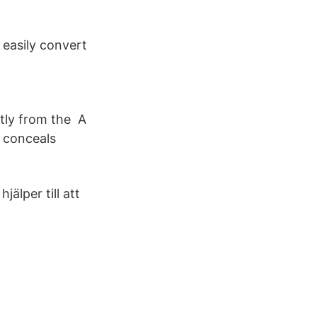
o easily convert
htly from the A
y conceals
älper till att