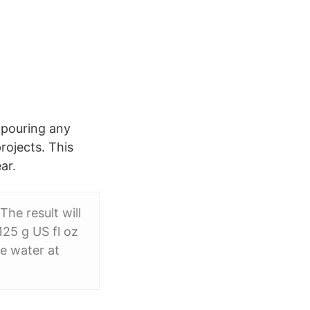
 pouring any
rojects. This
ar.
he result will
125 g US fl oz
e water at