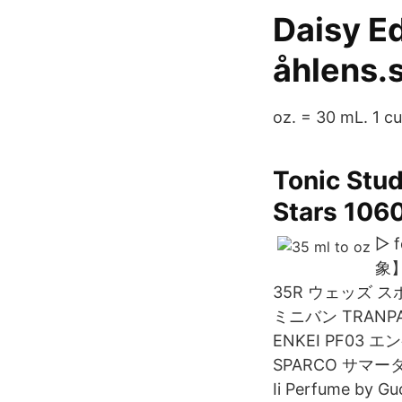
Daisy Ed
åhlens.
oz. = 30 mL. 1 c
Tonic Stud
Stars 106
▻ 
象】
35R ウェッズ スポ
ミニバン TRANPA
ENKEI PF03
SPARCO サマータ
Ii Perfume by Gu